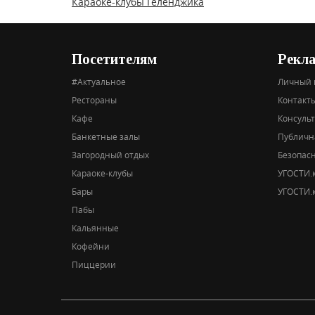
Караоке-клубы Геленджика
Посетителям
Рекл
#Актуальное
Личный 
Рестораны
Контакты
Кафе
Консуль
Банкетные залы
Публичн
Загородный отдых
Безопас
Караоке-клубы
УГОСТИ.к
Бары
УГОСТИ.к
Пабы
Кальянные
Кофейни
Пиццерии