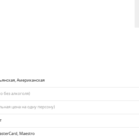
ьянская, Американская
го без алкоголя)
ьная цена на одну персону)
т
asterCard, Maestro