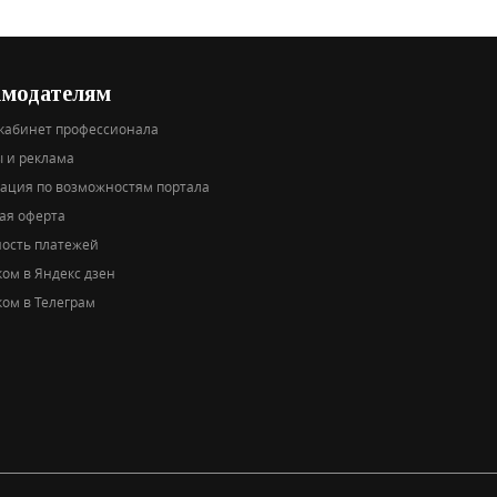
амодателям
кабинет профессионала
 и реклама
тация по возможностям портала
ая оферта
ность платежей
ом в Яндекс дзен
ом в Телеграм