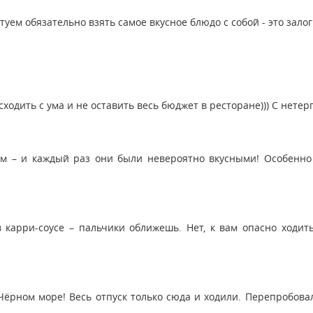
туем обязательно взять самое вкусное блюдо с собой - это зало
сходить с ума и не оставить весь бюджет в ресторане))) С нете
ям – и каждый раз они были невероятно вкусными! Особенно
 карри-соусе – пальчики оближешь. Нет, к вам опасно ходит
Чёрном море! Весь отпуск только сюда и ходили. Перепробовал