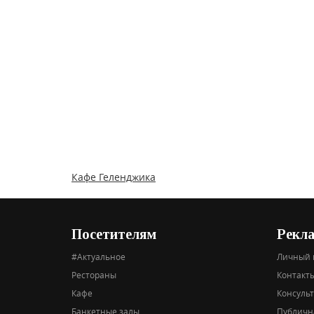
Кафе Геленджика
Посетителям
Рекл
#Актуальное
Личный 
Рестораны
Контакты
Кафе
Консуль
Банкетные залы
Публичн