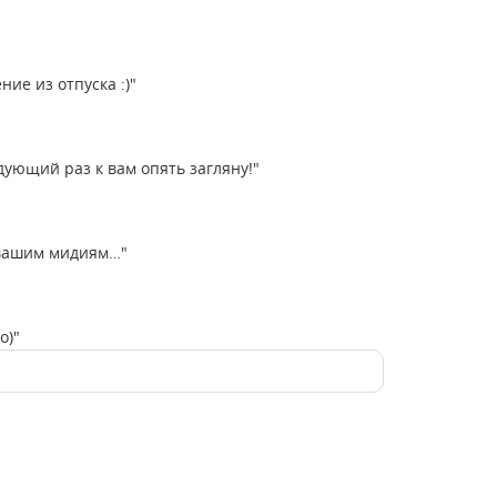
ие из отпуска :)"
дующий раз к вам опять загляну!"
о вашим мидиям…"
о)"