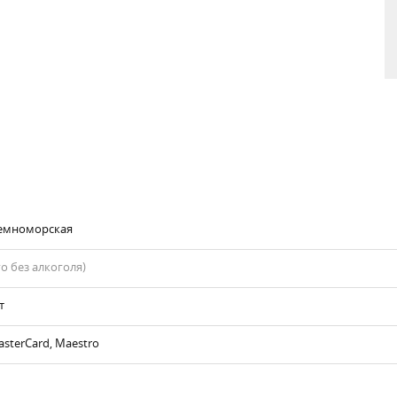
земноморская
го без алкоголя)
т
asterCard, Maestro