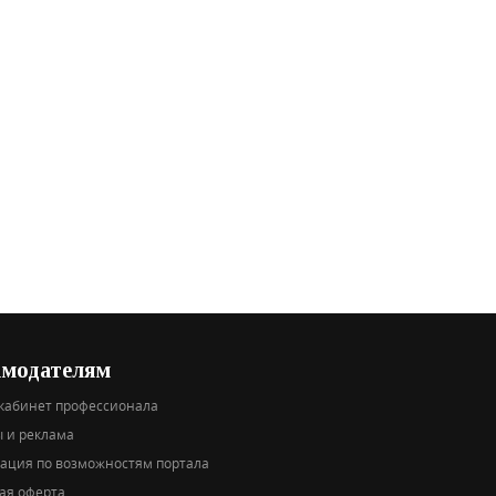
амодателям
кабинет профессионала
 и реклама
тация по возможностям портала
ая оферта