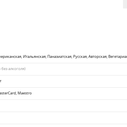
ериканская, Итальянская, Паназиатская, Русская, Авторская, Вегетариа
 без алкоголя)
т
asterCard, Maestro