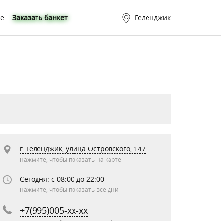
те
Заказать банкет
Геленджик
г. Геленджик, улица Островского, 147
нажмите, чтобы показать на карте
Сегодня: c 08:00 до 22:00
нажмите, чтобы показать все дни
+7(995)005-xx-xx