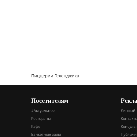
Пиццерии Геленджика
Посетителям
Рекл
#Актуальное
Личный 
Рестораны
Контакты
Кафе
Консуль
Банкетные залы
Публичн