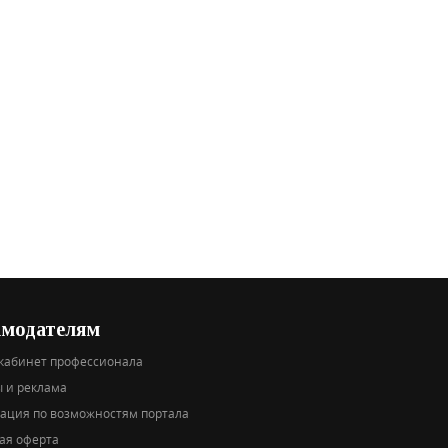
амодателям
кабинет профессионала
 и реклама
тация по возможностям портала
ая оферта