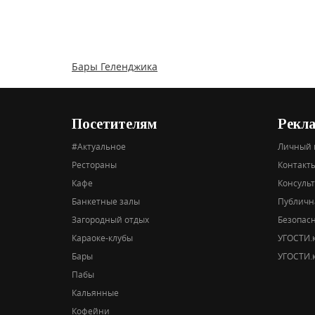
Бары Геленджика
Посетителям
Рекл
#Актуальное
Личный 
Рестораны
Контакты
Кафе
Консуль
Банкетные залы
Публичн
Загородный отдых
Безопас
Караоке-клубы
УГОСТИ.к
Бары
УГОСТИ.к
Пабы
Кальянные
Кофейни