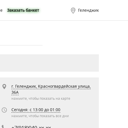
те
Заказать банкет
Геленджик
г. Геленджик, Красногвардейская улица,
36А
нажмите, чтобы показать на карте
Сегодня: c 13:00 до 01:00
нажмите, чтобы показать все дни
+7(918)040-xx-xx