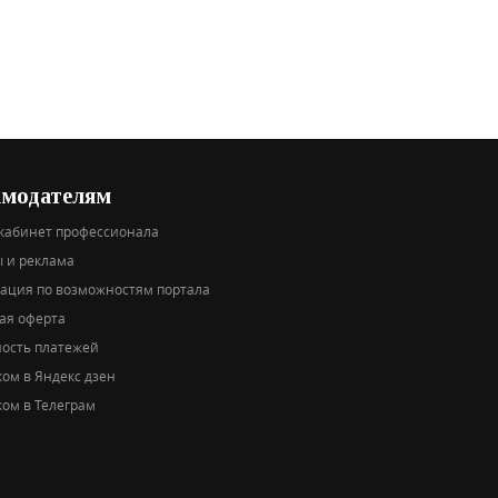
амодателям
кабинет профессионала
 и реклама
тация по возможностям портала
ая оферта
ность платежей
ом в Яндекс дзен
ом в Телеграм