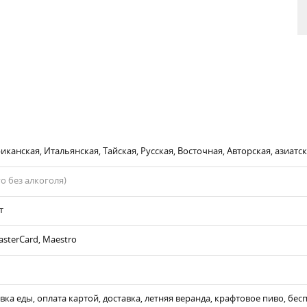
канская, Итальянская, Тайская, Русская, Восточная, Авторская, азиатс
го без алкоголя)
т
asterCard, Maestro
вка еды, оплата картой, доставка, летняя веранда, крафтовое пиво, бе