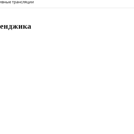
ртивные трансляции
еленджика