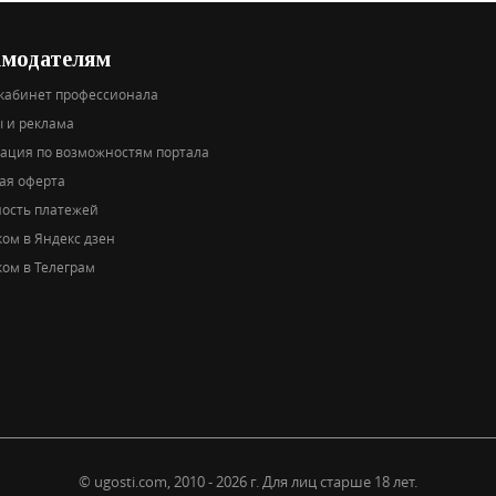
амодателям
кабинет профессионала
 и реклама
тация по возможностям портала
ая оферта
ность платежей
ом в Яндекс дзен
ом в Телеграм
© ugosti.com, 2010 - 2026 г.
Для лиц старше 18 лет.