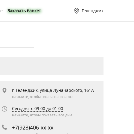
те
Заказать банкет
Геленджик
г. Геленджик, улица Луначарского, 161А
нажмите, чтобы показать на карте
Сегодня: c 09:00 до 01:00
нажмите, чтобы показать все дни
+7(928)406-xx-xx