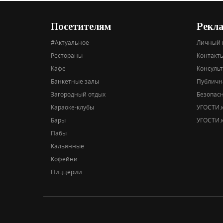
Посетителям
Рекл
#Актуальное
Личный 
Рестораны
Контакты
Кафе
Консуль
Банкетные залы
Публичн
Загородный отдых
Безопас
Караоке-клубы
УГОСТИ.к
Бары
УГОСТИ.к
Пабы
Кальянные
Кофейни
Пиццерии