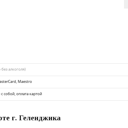
 без алкоголя)
asterCard, Maestro
 с собой, оплата картой
рте г. Геленджика