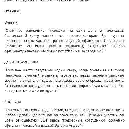
Отзывы:
Ольга Ч.
"Отличное заведение, приехали на один день в Геленджик,
благодаря Яндексу нашли этот караоке-ресторан. Еда вкусная,
персонал – огонь. Администратор, ведущий, официанты. Невероятно
вежливые, мы были приятно удивлены). Отдельное спасибо
официанту Алексею. Вы прямо похитили наше сердечко))"
Дарья Николишина
"Хорошее место, регулярно ходим сюда, когда приезжаем в город.
Персонал приятный, музыка в перерывах между песнями классная,
можно поплясать от души, пока ждёшь свою очередь, чтобы спеть.
Расположено кафе удачно, есть открытая терраса, куда можно выйти
и подышать свежим воздухом."
Ангелина
"Супер место! Сколько здесь были, всегда весело, успеваешь и спеть,
и потанцевать! Еда вкусная, алкоголь хороший. Цена демократичная.
Всем рекомендую! Ещё здесь прекрасные сотрудники, особенно
официант Алексей и диджей Эдгар и Андрей."