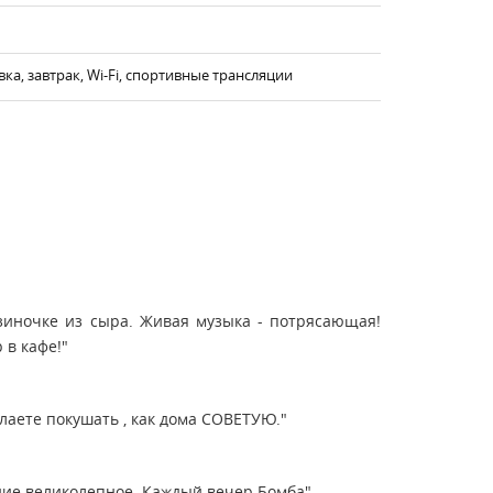
вка, завтрак, Wi-Fi, спортивные трансляции
зиночке из сыра. Живая музыка - потрясающая!
в кафе!"
лаете покушать , как дома СОВЕТУЮ."
ение великолепное. Каждый вечер Бомба"