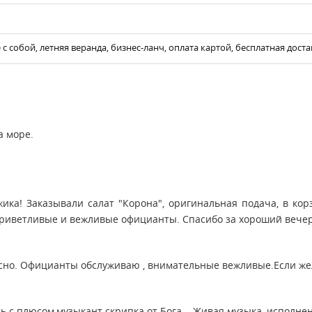
 с собой, летняя веранда, бизнес-ланч, оплата картой, бесплатная доста
а море.
ка! Заказывали салат "Корона", оригинальная подача, в кор
иветливые и вежливые официанты. Спасибо за хороший вечер 
усно. Официанты обслуживаю , внимательные вежливые.Если же
ть с плюсом,музыкант скрипка от Бога... Живая музыка, исполн