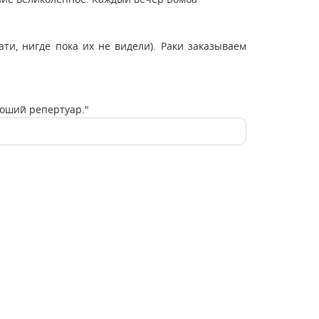
ати, нигде пока их не видели). Раки заказываем
роший репертуар."