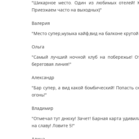
"Шикарное место. Один из любимых отелей! К
Приезжаем часто на выходных)"
Валерия
"Место супер,музыка кайф,вид на балконе крутой 
Ольга
"Самый лучший ночной клуб на побережье! От
береговая линия!"
Александр
"Бар супер, а вид какой бомбический! Попасть с
огонь!"
Владимир
"Отмечал тут днюху! Зачет! Барная карта удивил
на славу! Ловите 5!"
Алина