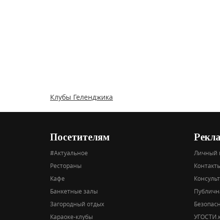
Клубы Геленджика
Посетителям
Рекл
#Актуальное
Личный 
Рестораны
Контакты
Кафе
Консуль
Банкетные залы
Публичн
Загородный отдых
Безопас
Караоке-клубы
УГОСТИ.к