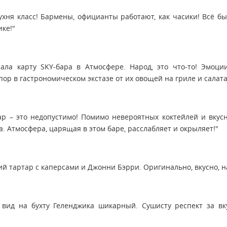
хня класс! Бармены, официанты работают, как часики! Всё бы
ке!"
рала карту SKY-бара в Атмосфере. Народ, это что-то! Эмоц
 пор в гастрономическом экстазе от их овощей на гриле и салат
бар – это недопустимо! Помимо невероятных коктейлей и вкус
. Атмосфера, царящая в этом баре, расслабляет и окрыляет!"
ий тартар с каперсами и Джонни Бэрри. Оригинально, вкусно, 
 вид на бухту Геленджика шикарный. Сушисту респект за вк