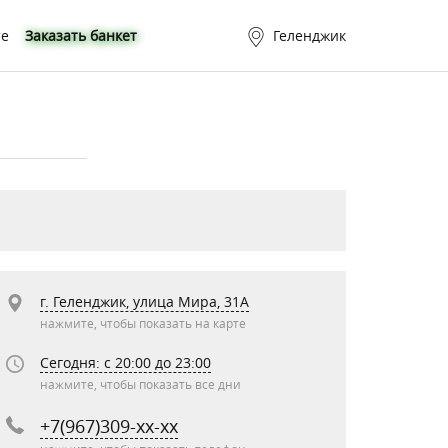
те
Заказать банкет
Геленджик
г. Геленджик, улица Мира, 31А
нажмите, чтобы показать на карте
Сегодня: c 20:00 до 23:00
нажмите, чтобы показать все дни
+7(967)309-xx-xx