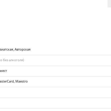
зиатская, Авторская
го без алкоголя)
 мест
asterCard, Maestro