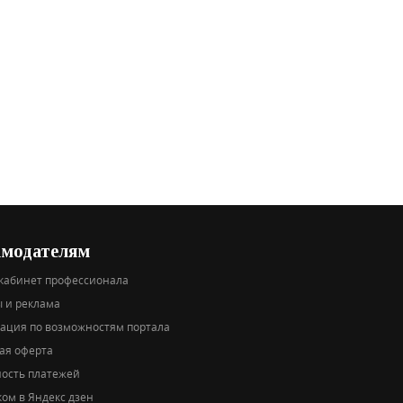
амодателям
кабинет профессионала
 и реклама
тация по возможностям портала
ая оферта
ность платежей
ом в Яндекс дзен