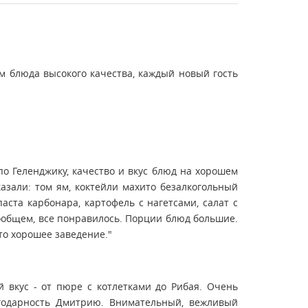
м блюда высокого качества, каждый новый гость
о Геленджику, качество и вкус блюд на хорошем
казали: том ям, коктейли махито безалкогольный
паста карбонара, картофель с нагетсами, салат с
вообщем, все понравилось. Порции блюд большие.
о хорошее заведение."
й вкус - от пюре с котлетками до Рибая. Очень
агодарность Дмитрию. Внимательный, вежливый