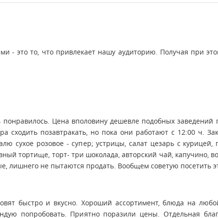
ми - это то, что привлекает нашу аудиторию. Получая при это
нь понравилось. Цена вполовину дешевле подобных заведений п
тра сходить позавтракать, но пока они работают с 12:00 ч. За
алю сухое розовое - супер; устрицы, салат цезарь с курицей, 
овный тортище, торт- три шоколада, авторский чай, капучино, 
, лишнего не пытаются продать. Вообщем советую посетить эт
овят быстро и вкусно. Хороший ассортимент, блюда на любо
ендую попробовать. Приятно поразили цены. Отдельная бл