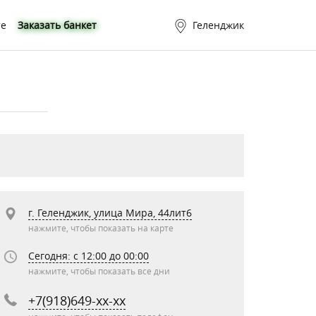
те
Заказать банкет
Геленджик
г. Геленджик, улица Мира, 44лит6
нажмите, чтобы показать на карте
Сегодня: c 12:00 до 00:00
нажмите, чтобы показать все дни
+7(918)649-xx-xx