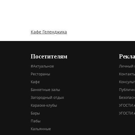
Кафе Геленджика
Посетителям
Рекл
#Актуальное
Личный 
Рестораны
Контакты
Кафе
Консуль
Банкетные залы
Публичн
Загородный отдых
Безопас
Караоке-клубы
УГОСТИ.к
Бары
УГОСТИ.к
Пабы
Кальянные