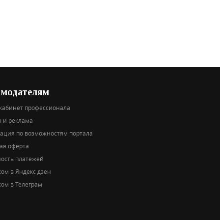
амодателям
кабинет профессионала
 и реклама
тация по возможностям портала
ая оферта
ность платежей
ом в Яндекс дзен
ом в Телеграм