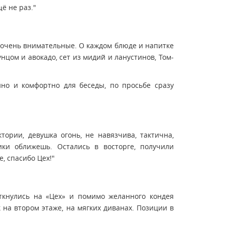
ё не раз."
, очень внимательные. О каждом блюде и напитке
цом и авокадо, сет из мидий и ланустинов, Том-
йно и комфортно для беседы, по просьбе сразу
ории, девушка огонь, не навязчива, тактична,
ики оближешь. Остались в восторге, получили
, спасибо Цех!"
ткнулись на «Цех» и помимо желанного кондея
на втором этаже, на мягких диванах. Позиции в