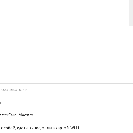
 без алкоголя)
т
asterCard, Maestro
 с собой, еда навынос, оплата картой, Wi-Fi