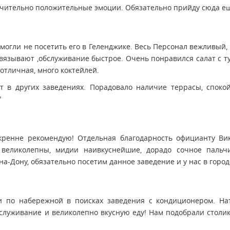
чительно положительные эмоции. Обязательно прийду сюда ещ
е могли не посетить его в Геленджике. Весь Персонал вежливый
вязывают ,обслуживание быстрое. Очень понравился салат с тун
отличная, много коктейлей.
 в других заведениях. Порадовало наличие террасы, споко
"
енне рекомендую! Отдельная благодарность официанту Викт
 великолепны, мидии наивкуснейшие, дорадо сочное пальч
а-Дону, обязательно посетим данное заведение и у нас в городе
ли по набережной в поисках заведения с кондиционером. На
луживание и великолепно вкусную еду! Нам подобрали столик 